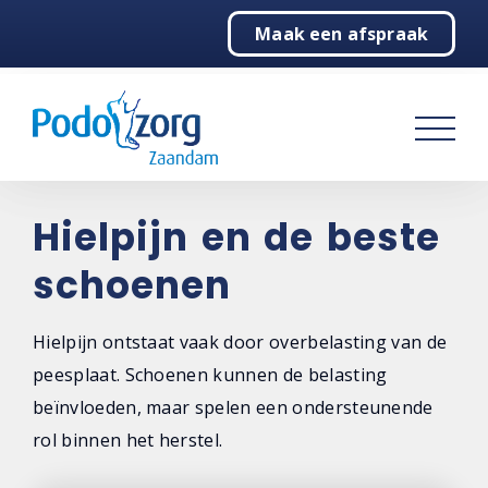
Maak een afspraak
Home
Pijnlijke voeten
Behandelingen
Over ons
Hielpijn en de beste
schoenen
Contact
Hielpijn ontstaat vaak door overbelasting van de
peesplaat. Schoenen kunnen de belasting
beïnvloeden, maar spelen een ondersteunende
rol binnen het herstel.