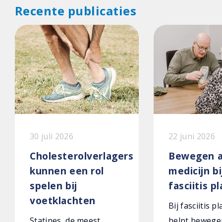
Recente publicaties
30 juli 2026
22 juni 2026
Cholesterolverlagers
Bewegen a
kunnen een rol
medicijn bi
spelen bij
fasciitis p
voetklachten
Bij fasciitis p
Statines, de meest
helpt bewege