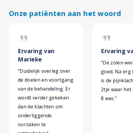
Onze patiënten aan het woord
format_quote
format_quote
Ervaring van
Ervaring v
Marieke
“De zolen we
“Duidelijk overleg over
goed. Na erg 
de doelen en voortgang
is de pijnklac
van de behandeling. Er
2tje waar het
wordt verder gekeken
8 was.”
dan de klachten om
onderliggende
oorzaken te