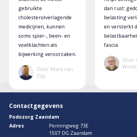
gebruikte
dan rust: ged
cholesterolverlagende
belasting verl
medicijnen, kunnen
en versterkt 
soms spier-, been- en
belastbaarhei
voetklachten als
fascia.
bijwerking veroorzaken.
Door 
Woni
Door Mark van
Zijp
Contactgegevens
Podozorg Zaandam
Adres
Penningweg 73E
1507 DG Zaandam