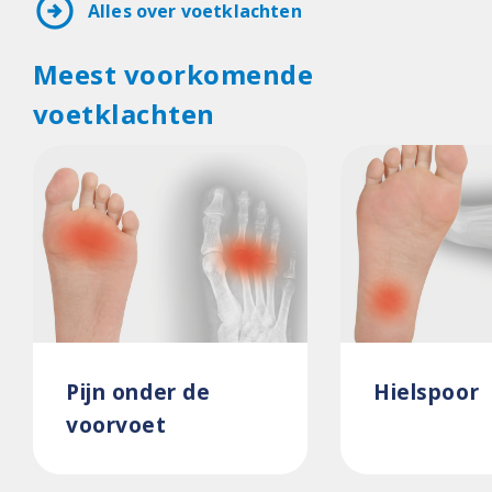
arrow_circle_right
Alles over voetklachten
Meest voorkomende
voetklachten
Pijn onder de
Hielspoor
voorvoet