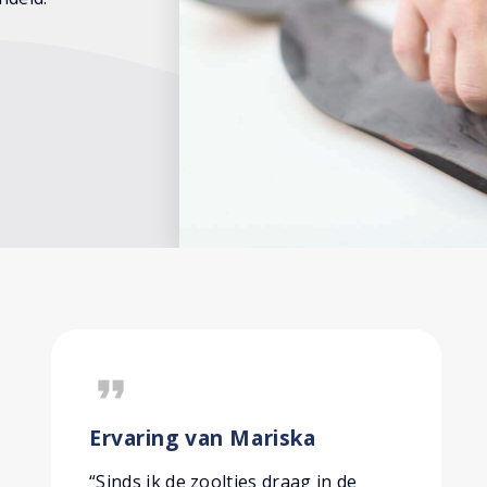
format_quote
Ervaring van Mariska
“Sinds ik de zooltjes draag in de