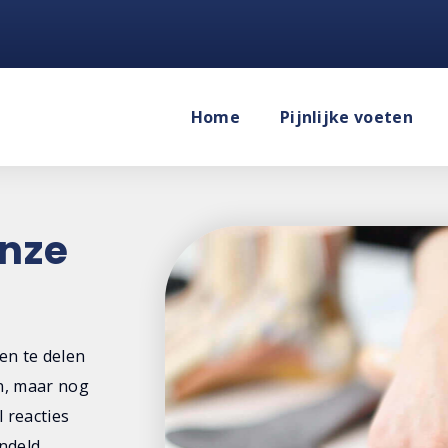
Home
Pijnlijke voeten
onze
en te delen
n, maar nog
l reacties
ndeld.