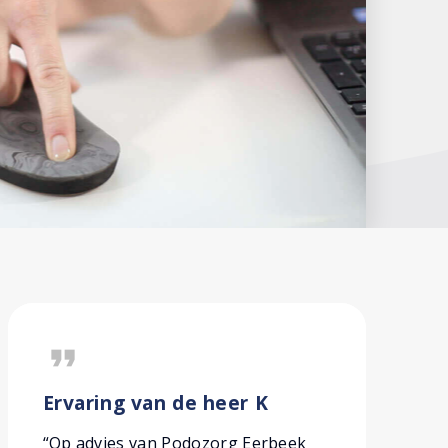
format_quote
Ervaring van de heer K
“Op advies van Podozorg Eerbeek