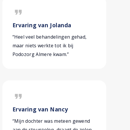
format_quote
Ervaring van Jolanda
“Heel veel behandelingen gehad,
maar niets werkte tot ik bij
Podozorg Almere kwam.”
format_quote
Ervaring van Nancy
“Mijn dochter was meteen gewend
aan de steunzolen, draagt de zolen