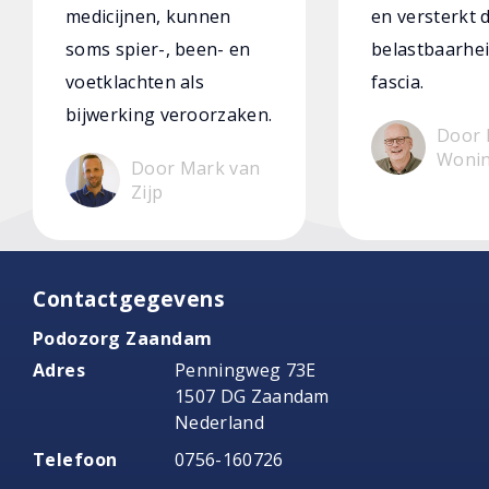
medicijnen, kunnen
en versterkt 
soms spier-, been- en
belastbaarhei
voetklachten als
fascia.
bijwerking veroorzaken.
Door 
Woni
Door Mark van
Zijp
Contactgegevens
Podozorg Zaandam
Adres
Penningweg 73E
1507 DG Zaandam
Nederland
Telefoon
0756-160726