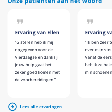
Onze patiënten aan het woord
format_quote
format_quote
Ervaring van Ellen
Ervaring v
“Gisteren heb ik mij
“Ik ben zeer 
opgegeven voor de
over mijn ste
Vierdaagse en dankzij
Vanaf de eers
jouw hulp gaat het
heb ik ze hel
zeker goed komen met
m'n schoenen 
de voorbereidingen.”
arrow_circle_right
Lees alle ervaringen