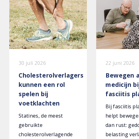
30 juli 2026
22 juni 2026
Cholesterolverlagers
Bewegen a
kunnen een rol
medicijn bi
spelen bij
fasciitis p
voetklachten
Bij fasciitis p
Statines, de meest
helpt bewege
gebruikte
dan rust: ged
cholesterolverlagende
belasting verl