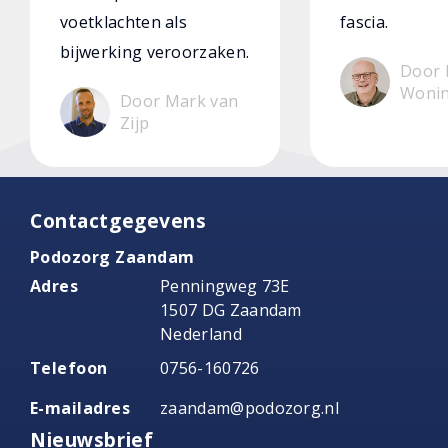
voetklachten als
fascia.
bijwerking veroorzaken.
Door 
Woni
Door Mark van
Zijp
Contactgegevens
Podozorg Zaandam
Adres
Penningweg 73E
1507 DG Zaandam
Nederland
Telefoon
0756-160726
E-mailadres
zaandam@podozorg.nl
Nieuwsbrief