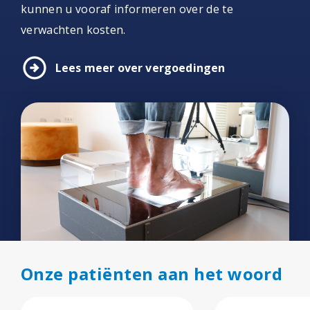
kunnen u vooraf informeren over de te
verwachten kosten.
arrow_circle_right
Lees meer over vergoedingen
Onze patiënten aan het woord