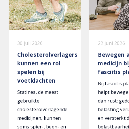
30 juli 2026
22 juni 2026
Cholesterolverlagers
Bewegen a
kunnen een rol
medicijn bi
spelen bij
fasciitis p
voetklachten
Bij fasciitis p
Statines, de meest
helpt bewege
gebruikte
dan rust: ged
cholesterolverlagende
belasting verl
medicijnen, kunnen
en versterkt 
soms spier-, been- en
belastbaarhei