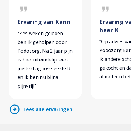
format_quote
format_quote
Ervaring van Karin
Ervaring v
heer K
“Zes weken geleden
“Op advies va
ben ik geholpen door
Podozorg Eer
Podozorg. Na 2 jaar pijn
ik andere sc
is hier uiteindelijk een
gekocht en da
juiste diagnose gesteld
al meteen bet
en ik ben nu bijna
pijnvrij!”
arrow_circle_right
Lees alle ervaringen