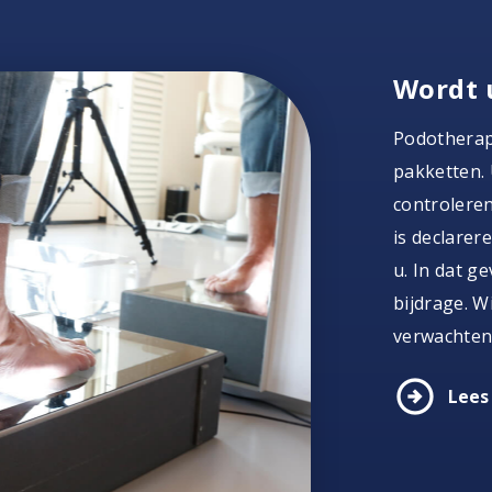
Wordt 
Podotherap
pakketten. 
controleren
is declarer
u. In dat g
bijdrage. W
verwachten
arrow_circle_right
Lees