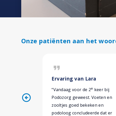
Onze patiënten aan het woor
format_quote
Ervaring van Lara
e
“Vandaag voor de 2
keer bij
arrow_circle_left
Podozorg geweest. Voeten en
zooltjes goed bekeken en
podoloog concludeerde dat er