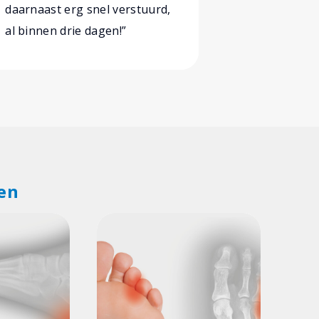
daarnaast erg snel verstuurd,
komen met
al binnen drie dagen!”
voorbereid
en