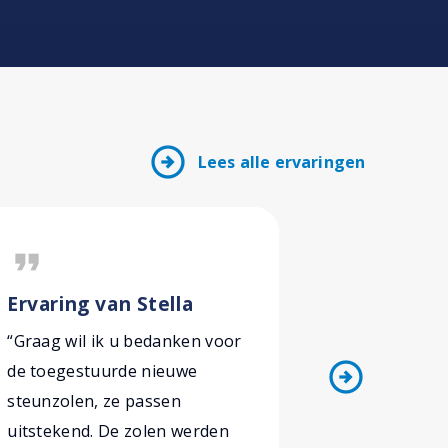
arrow_circle_right
Lees alle ervaringen
format_quote
format_quote
Ervaring van Stella
Ervaring 
“Graag wil ik u bedanken voor
“Gisteren h
arrow_circle_right
de toegestuurde nieuwe
opgegeven
steunzolen, ze passen
Vierdaagse
uitstekend. De zolen werden
hulp gaat 