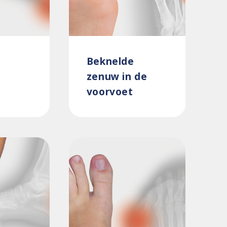
Beknelde
zenuw in de
voorvoet