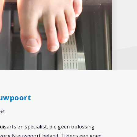
euwpoort
ls.
isarts en specialist, die geen oplossing
dozorg Nieuwpoort beland. Tijdens een goed