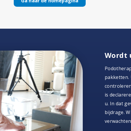
Ga naar de homepagina
Wordt 
Podotherap
pakketten. 
controleren
is declarer
u. In dat g
bijdrage. W
verwachten