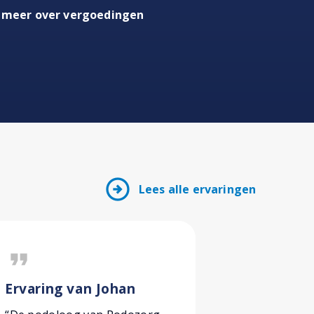
 meer over vergoedingen
arrow_circle_right
Lees alle ervaringen
format_quote
format_quote
Ervaring van Johan
Ervaring