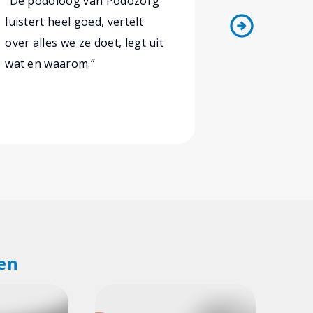
“De podoloog van Podozorg
“Podozorg
arrow_circle_right
luistert heel goed, vertelt
reageerde s
over alles we ze doet, legt uit
en we kond
wat en waarom.”
terecht voo
nieuwe zool
we zijn dan
tevreden.”
en