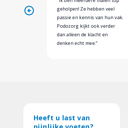
“Ik ben meerdere malen top
arrow_circle_left
geholpen! Ze hebben veel
passie en kennis van hun vak.
Podozorg kijkt ook verder
dan alleen de klacht en
denken echt mee.”
Heeft u last van
pijnlijke voeten?