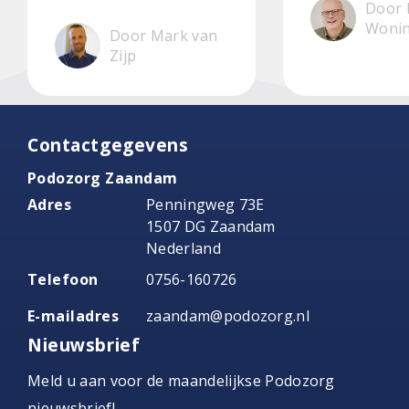
Door 
Woni
Door Mark van
Zijp
Contactgegevens
Podozorg Zaandam
Adres
Penningweg 73E
1507 DG Zaandam
Nederland
Telefoon
0756-160726
E-mailadres
zaandam@podozorg.nl
Nieuwsbrief
Meld u aan voor de maandelijkse Podozorg
nieuwsbrief!