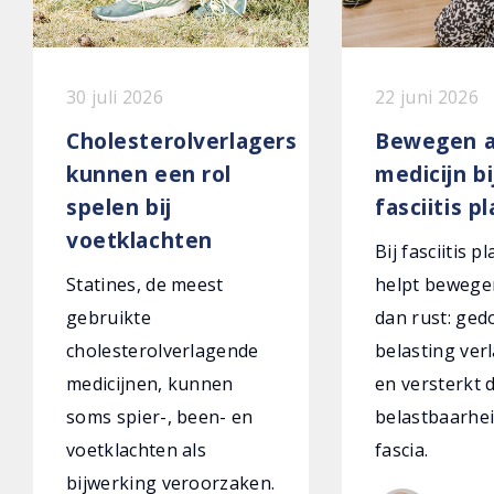
30 juli 2026
22 juni 2026
Cholesterolverlagers
Bewegen a
kunnen een rol
medicijn bi
spelen bij
fasciitis p
voetklachten
Bij fasciitis p
Statines, de meest
helpt bewege
gebruikte
dan rust: ged
cholesterolverlagende
belasting verl
medicijnen, kunnen
en versterkt 
soms spier-, been- en
belastbaarhei
voetklachten als
fascia.
bijwerking veroorzaken.