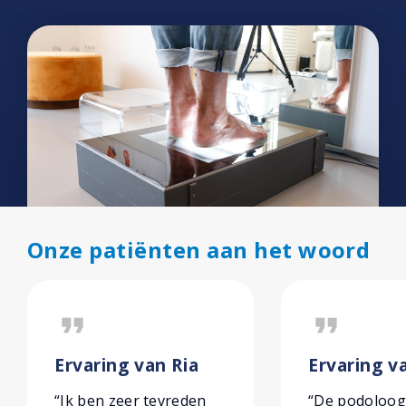
Onze patiënten aan het woord
format_quote
format_quote
Ervaring van Ria
Ervaring v
“Ik ben zeer tevreden
“De podoloog