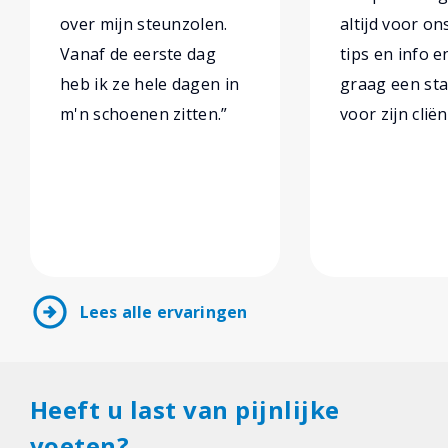
over mijn steunzolen.
altijd voor on
Vanaf de eerste dag
tips en info e
heb ik ze hele dagen in
graag een sta
m'n schoenen zitten.”
voor zijn cliën
arrow_circle_right
Lees alle ervaringen
Heeft u last van pijnlijke
voeten?