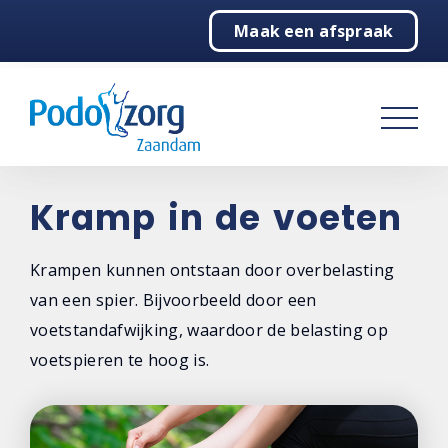
Maak een afspraak
Home
Pijnlijke voeten
Behandelingen
Over ons
Kramp in de voeten
Contact
Krampen kunnen ontstaan door overbelasting
van een spier. Bijvoorbeeld door een
voetstandafwijking, waardoor de belasting op
voetspieren te hoog is.