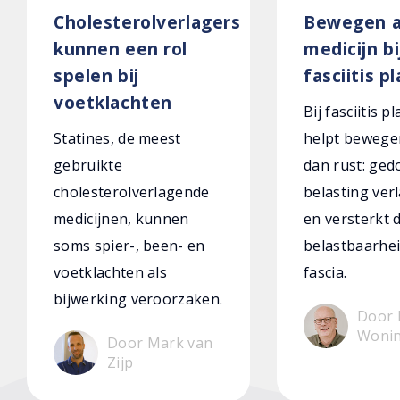
Cholesterolverlagers
Bewegen a
kunnen een rol
medicijn bi
spelen bij
fasciitis p
voetklachten
Bij fasciitis p
Statines, de meest
helpt bewege
gebruikte
dan rust: ged
cholesterolverlagende
belasting verl
medicijnen, kunnen
en versterkt 
soms spier-, been- en
belastbaarhei
voetklachten als
fascia.
bijwerking veroorzaken.
Door 
Woni
Door Mark van
Zijp