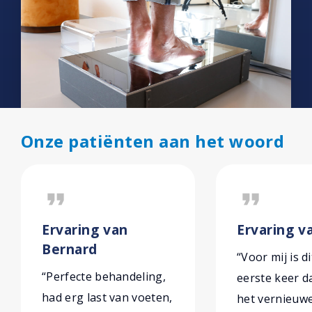
Onze patiënten aan het woord
format_quote
format_quote
Ervaring van
Ervaring v
Bernard
“Voor mij is di
“Perfecte behandeling,
eerste keer da
had erg last van voeten,
het vernieuw