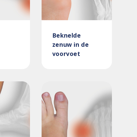
Beknelde
zenuw in de
voorvoet