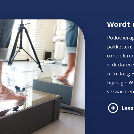
Wordt 
Podotherap
pakketten. 
controleren
is declarer
u. In dat g
bijdrage. W
verwachten
arrow_circle_right
Lees