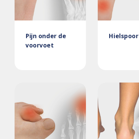
Pijn onder de
Hielspoor
voorvoet