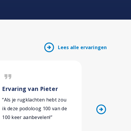
arrow_circle_right
Lees alle ervaringen
format_quote
format_quote
Ervaring van Pieter
Ervaring
“Als je rugklachten hebt zou
“Afspraak 
arrow_circle_right
ik deze podoloog 100 van de
vlot! Ik dr
100 keer aanbevelen!”
waar ik met
lopen en m